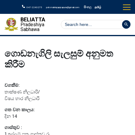
සිංහල
தமிழ்
047-2243275
psh.mahirajapiyapura@gmail.com
BELIATTA
Search But
Search
Pradeshiya
for:
Sabhawa
ගොඩනැගිලි සැලසුම් අනුමත
කිරීම
වගකීම:
තාක්ෂණ නිලධාරි/
විෂය භාර නිලධාරි
ගත වන කාලය:
දින 14
ගාස්තුව :
1.ඉල්ලුම් පත්‍ර ගාස්තුව රු______