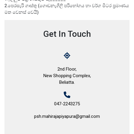
2.පෙරසැරි ගාස්තු (ගොඩනැගිලි පරිභෝගය හා වර්ග මීටර ප්‍රමාණය
මත වෙනස් වෙයි)
Get In Touch
2nd Floor,
New Shopping Complex,
Beliatta.
047-2243275
psh.mahirajapiyapura@gmail.com