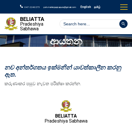
English
தமிழ்
047-2243275
psh.mahirajapiyapura@gmail.com
BELIATTA
Search But
Search
Pradeshiya
for:
Sabhawa
ආයතන
නව අන්තර්ගතය ඉක්මනින් යාවත්කාලීන කරනු
ඇත.
කරුණාකර පසුව නැවත පරීක්ෂා කරන්න.
BELIATTA
Pradeshiya Sabhawa