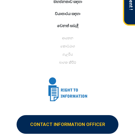
මහජනතාව සඳහා
ව්යාපාරය සඳහා
වෙනත් සබැඳි
ආයතන
කොට්ඨාශ
ගැලරිය
බාගත කිරීම්
CONTACT INFORMATION OFFICER