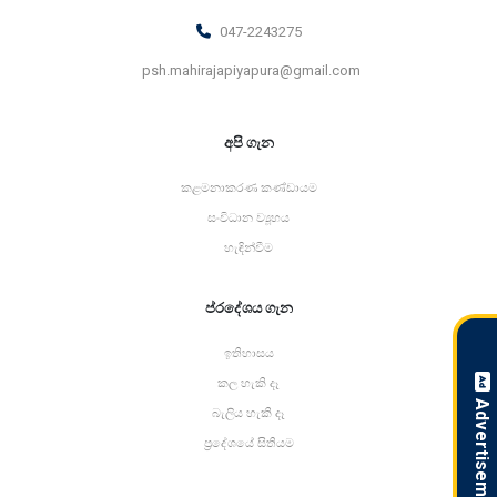
047-2243275
psh.mahirajapiyapura@gmail.com
අපි ගැන
කළමනාකරණ කණ්ඩායම
සංවිධාන ව්‍යූහය
හැඳින්වීම
ප්රදේශය ගැන
ඉතිහාසය
කල හැකි දෑ
Advertisement !
බැලිය හැකි දෑ
ප්‍රදේශයේ සිතියම