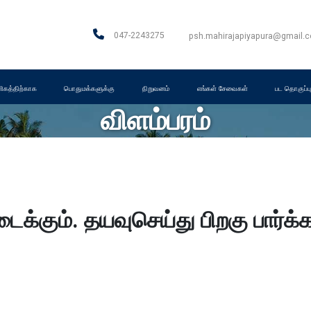
047-2243275
psh.mahirajapiyapura@gmail.
கத்திற்காக
பொதுமக்களுக்கு
நிறுவனம்
எங்கள் சேவைகள்
பட தொகுப்ப
விளம்பரம்
ைக்கும். தயவுசெய்து பிறகு பார்க்