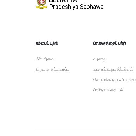
BELIATTA
Pradeshiya Sabhawa
எம்மைப் பற்றி
பிரதேசத்தைப் பற்றி
மீள்பார்வை
வரலாறு
நிறுவன கட்டமைப்பு
காணக்கூடிய இடங்கள்
செய்யக்கூடிய விடயங்க
பிரதேச வரைபடம்