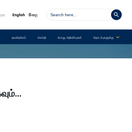
Search Button
Search
for:
English
සිංහල
com
ு
தரவிறக்கம்
செய்தி
பொது அறிவிப்புகள்
தொடர்புகளுக்கு
கவும்…