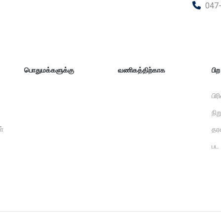
047
பொதுமக்களுக்கு
வணிகத்திற்காக
பி
பிர
நி
ள்
தர
பட