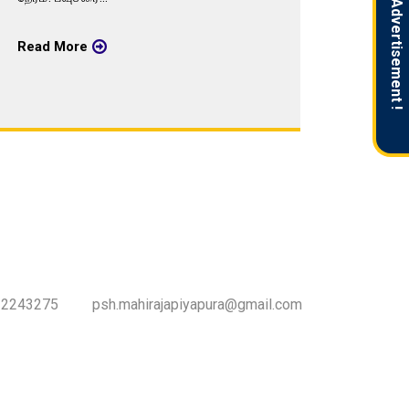
Advertisement !
Read More
Read 
-2243275
psh.mahirajapiyapura@gmail.com