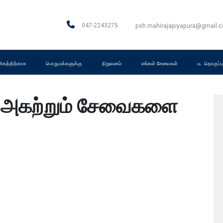
047-2243275
psh.mahirajapiyapura@gmail.
கத்திற்காக
பொதுமக்களுக்கு
நிறுவனம்
எங்கள் சேவைகள்
பட தொகுப்ப
 அகற்றும் சேவைகளை