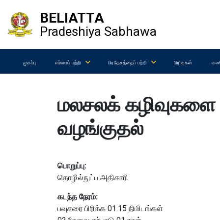
BELIATTA
Pradeshiya Sabhawa
முகப்பு
எம்மைப் பற்றி
பிரதேசத்தைப் பற்றி
பிரிவுகள்
வணி
மலசலக் கழிவுகளை
வழங்குதல்
பொறுப்பு:
தொழில்நுட்ப அதிகாரி
கடந்த நேரம்:
பவுசரை பிரிக்க 01.15 நிமிடங்கள்