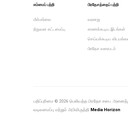
எம்மைப் பற்றி
பிரதேசத்தைப் பற்றி
மீள்பார்வை
வரலாறு
நிறுவன கட்டமைப்பு
காணக்கூடிய இடங்கள்
செய்யக்கூடிய விடயங்க
பிரதேச வரைபடம்
பதிப்புரிமை ©
2026 பெலியத்த பிரதேச சபை. அனைத்த
வடிவமைப்பு மற்றும் அபிவிருத்தி
Media Horizon