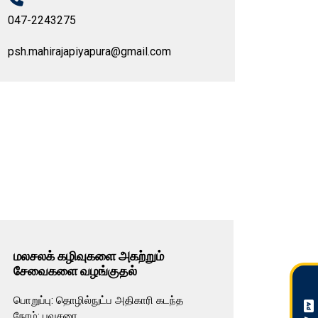
047-2243275
psh.mahirajapiyapura@gmail.com
மலசலக் கழிவுகளை அகற்றும்
விளை
சேவைகளை வழங்குதல்
வாடகை
பொறுப்பு: தொழில்நுட்ப அதிகாரி கடந்த
பொறுப்ப
நேரம்: பவுசரை...
நேரம்: 