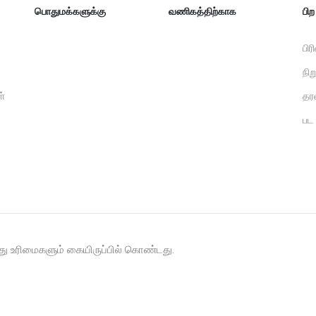
பொதுமக்களுக்கு
வணிகத்திற்காக
பி
பிர
நி
ள்
தர
பட
ு உரிமைகளும் கையிருப்பில் கொண்டது.