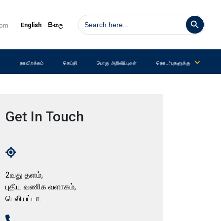
Search Button
Search
for:
English
සිංහල
com
ு
தரவிறக்கம்
செய்தி
பொது அறிவிப்புகள்
தொடர்புகளுக்கு
Get In Touch
2வது தளம்,
புதிய வணிக வளாகம்,
பெலியட்டா.