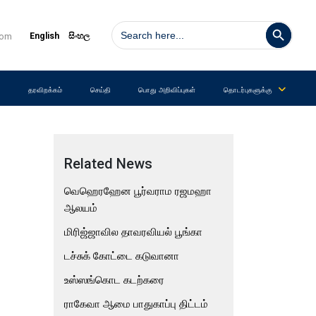
Search Button
Search
for:
English
සිංහල
com
ு
தரவிறக்கம்
செய்தி
பொது அறிவிப்புகள்
தொடர்புகளுக்கு
Related News
வெஹெரஹேன பூர்வராம ரஜமஹா
ஆலயம்
மிரிஜ்ஜாவில தாவரவியல் பூங்கா
டச்சுக் கோட்டை கடுவானா
உஸ்ஸங்கொட கடற்கரை
ராகேவா ஆமை பாதுகாப்பு திட்டம்