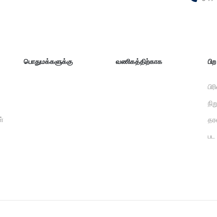
பொதுமக்களுக்கு
வணிகத்திற்காக
பி
பிர
நி
ள்
தர
பட