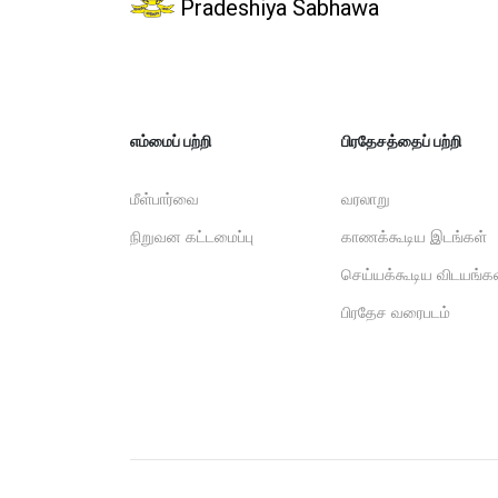
Pradeshiya Sabhawa
எம்மைப் பற்றி
பிரதேசத்தைப் பற்றி
மீள்பார்வை
வரலாறு
நிறுவன கட்டமைப்பு
காணக்கூடிய இடங்கள்
செய்யக்கூடிய விடயங்க
பிரதேச வரைபடம்