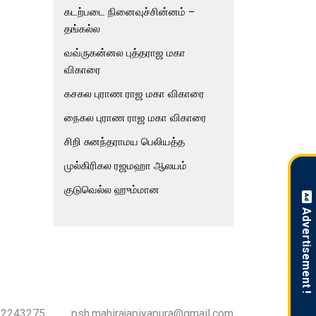
கடற்படை நினைவுச்சின்னம் –
தங்கல்ல
வவ்ருகன்னல புத்தராஜ மகா
விகாரை
கசகல புராண ராஜ மகா விகாரை
நைகல புராண ராஜ மகா விகாரை
சிறி சுனந்தராமய பெலியத்த
முல்கிரிகல ரஜமஹா ஆலயம்
குடுவெல்ல ஹும்மான
Advertisement !
-2243275
psh.mahirajapiyapura@gmail.com