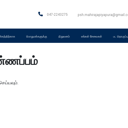
047-2243275
psh.mahirajapiyapura@gmail.
கத்திற்காக
பொதுமக்களுக்கு
நிறுவனம்
எங்கள் சேவைகள்
பட தொகுப்ப
ண்ணப்பம்
ெய்யவும்.