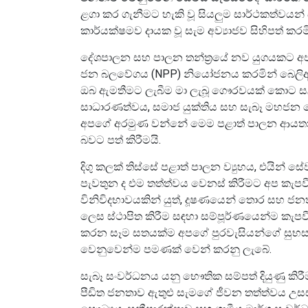
ළගා කර ගැනීමට හැකි වූ සියලුම සාර්ථකත්වයන
කාර්යක්ෂමව දායක වූ සැම අව්‍යාජව සිහිපත් කරමි
දේශපාලන සහ පාලන තන්ත්‍රයේ නව යුගයකට අප
ජන බලවේගය (NPP) නියෝජනය කරමින් බෙලිඅත්
ඔබ ඇමතීමට ලැබීම මා ලැබූ ගෞරවයක් කොට ස
සාධාරණත්වය, සමාජ යුක්තිය සහ සැබෑ මහජන සේ
අපගේ අරමුණ වන්නේ මෙම පළාත් පාලන ආයතන
බවට පත් කිරීමයි.
දිගු කලක් තිස්සේ පළාත් පාලන ව්‍යුහය, එයින්
පැවතුන ද එම තත්ත්වය වෙනස් කිරීමට අප කැපවී
විනිවිදභාවයකින් යුත්, දූෂණයෙන් තොර සහ ජන
ලෙස ස්ථාපිත කිරීම සඳහා සම්පූර්ණයෙන්ම කැපව
කරන සෑම සතයක්ම අපගේ පුරවැසියන්ගේ සුභසා
වෙනුවෙන්ම පමණක් වෙන් කරනු ලැබේ.
සැබෑ සංවර්ධනය යනු භෞතික සම්පත් දියුණු 
පීඩිත ජනතාව ඇතුළු සැමගේ ජීවන තත්ත්වය උසස්