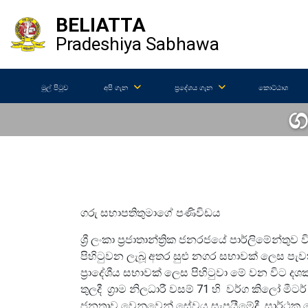
BELIATTA
Pradeshiya Sabhawa
මුල් පිටුව
අපි ගැන
ප්‍රදේශය ගැන
කොට්ඨාශ
ග
ගරු සභාපතිතුමාගේ පණිවිඩය
ශ්‍රී ලංකා ප්‍රජාතාන්ත්‍රික ජනරජයේ පාර්ලි‌‌මේන්ත
පිහිටුවන ලැබූ අතර සුළු නගර සභාවක් ලෙස පැවති
ප්‍රාදේශීය සභාවක් ලෙස පිහිටුවා මේ වන විට
තුලදී ග්‍රාම නිලධාරී වසම් 71 හි වර්ග කිලෝ මීට
ජනතාව වෙනුවෙන් සේවය සැපයීමේදී සාර්ථක ම