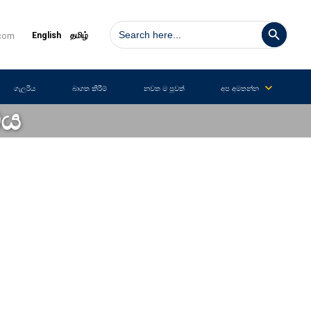
Search Button
Search
for:
English
தமிழ்
.com
ගැලරිය
බාගත කිරීම්
නවත ම පුවත්
අප අමතන්න
ඩය