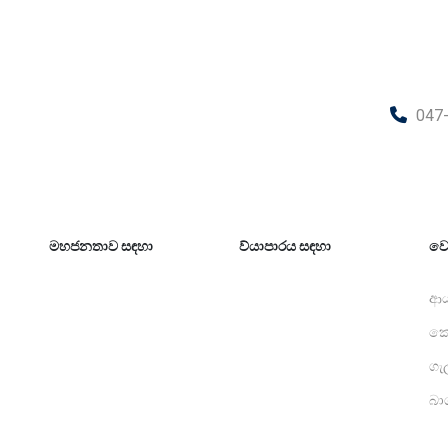
047
මහජනතාව සඳහා
ව්යාපාරය සඳහා
වෙ
ආ
කො
ගැ
බා