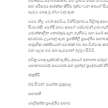
සෞඛ්‍යය, සනීපාරක්ෂාව සහ ග්‍රාමීය මාර්ග සංව
සහ පරිසරය ආරක්ෂා කිරීම දක්වා වන අපගේ සියලු 
සැමට පොදු වූ ඒවා වනු ඇත.
මෙම නිල වෙබ් අඩවිය, විනිවිදභාවය පිළිබඳ අපග
පියවරකි. මෙහිදී ඔබට අපගේ සේවාවන් ලබා ගැනීමට,
යාවත්කාලීන තොරතුරු දැන ගැනීමට සහ ඔබේ අ
අවස්ථාව ලැබෙනු ඇත. ප්‍රගතිශීලී ප්‍රාදේශීය
සාමූහික ශක්තියෙන් පමණක් බව අප විශ්වාස කරන
වන ලෙස මම ඔබ සැමගෙන් ඉල්ලා සිටිමි.
පවිත්‍ර පොදු දැක්මක් ඇතිව, අපගේ අනාගත පර
සෞභාග්‍යමත්, සාධාරණ සහ සුන්දර ප්‍රදේශයක් න
ස්තුතියි.
එම්.පී.එන්. ජයන්ත මුතුමාල
සභාපති
බෙලිඅත්ත ප්‍රාදේශීය සභාව