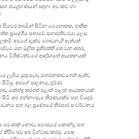
් සහ ජයග්‍රහණයන් සදහා අවංකව හා
.
 පියවර තබමින් සිටින මෙහොතක, ජාතික
ත ප්‍රාදේශීය සභාවේ සභාපතිවරයා ලෙස
ලකමි. අපගේ දැක්ම ගොඩනැගී ඇත්තේ
වය යන මූලික ප්‍රතිපත්ති මත වන අතර,
ය විශිෂ්ටත්වයේ ආදර්ශමත් ආයතනයක්
 සේවය ලැබිය යුතු සැබෑ මහජනතාවගෙන් ඈත්ව
 සිටිමු. අපගේ පාලනය, පූර්ණ
තාව කේන්ද්‍ර කරගත් පළාත් පාලන ආයතනයක්
ී සිටී. අප ගන්නා සෑම තීරණයක්ම සහ වියදම්
ධනය සහ බල ප්‍රදේශයේ තිරසාර සංවර්ධනය
කිරීම පමණක් නොව, සමාජයේ කොන්වූ සහ
 කිරීම බව අප විශ්වාස කරමු. පොදු