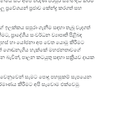
ර්ධනයේ සිට අපේ තරුණ පරපුර සන්නද්ධ කිරීම
ප්‍රවේශයන් ප්‍රජාව කේන්ද්‍ර කරගත් සහ
ේ ඉලක්කය සපුරා ගැනීම සඳහා තැබූ වැදගත්
 ප්‍රාදේශීය සංවර්ධන ව්‍යාපෘති පිළිබඳ
දහස් හා යෝජනා අප වෙත යොමු කිරීමට
 සභාවක් ගොඩනැගිය හැක්කේ මහජනතාවගේ
 බැවින්, පාලන කටයුතු සඳහා සක්‍රීයව දායක
පුර වෙනුවෙන් සැමට පොදු පහසුකම් සැපයෙන
ිර්මාණය කිරීමට අපි සැවොම එක්වෙමු.