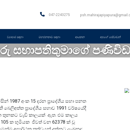
047-2243275
psh.mahirajapiyapura@gmail
ව්‍යාපාර සඳහා
මහජනතාව සඳහා
ආයතන
අපගේ සේවාවන්
රු සභාපතිතුමාගේ පණිවි
ුව විසින් 1987 අංක 15 දරන ප්‍රාදේශීය සභා පනත
 බෙලිඅත්ත ප්‍රාදේශීය සභාව 1991 වර්ෂයේදී
 දශක තුනකට වැඩි කාලයක් ඇත. එම කාලය
ර් 105 ක භුමියක ජිවත් වන 62378 ක් වූ
ෙන්ම අසාර්ථක තත්වයන් දක්නට ලැබුනද;