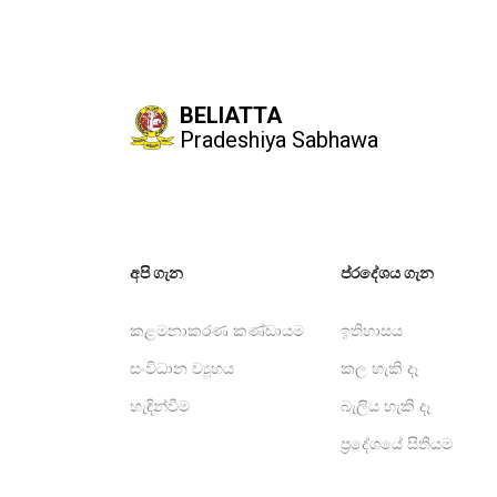
BELIATTA
Pradeshiya Sabhawa
අපි ගැන
ප්රදේශය ගැන
කළමනාකරණ කණ්ඩායම
ඉතිහාසය
සංවිධාන ව්‍යූහය
කල හැකි දෑ
හැඳින්වීම
බැලිය හැකි දෑ
ප්‍රදේශයේ සිතියම