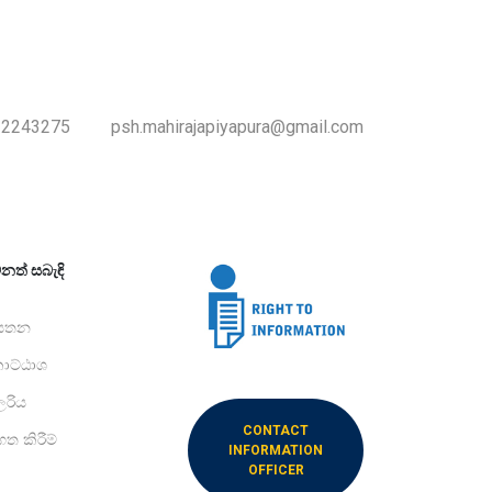
-2243275
psh.mahirajapiyapura@gmail.com
නත් සබැඳි
යතන
ට්ඨාශ
ලරිය
CONTACT
ගත කිරීම්
INFORMATION
OFFICER