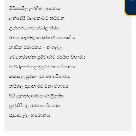
මිරිජ්ජවිල උද්භිත උද්‍යානය
ලන්දේසි බලකොටුව කටුවන
උස්සන්ගොඩ වෙරළ තීරය
රැකව කැස්බෑ සංරක්ෂණ ව්‍යාපෘතිය
නාවික ස්මාරකය – තංගල්ල
වෙහෙරහේන පූර්වාරාම රජමහ විහාරය
වැව්රුකන්නල බුදුරජ මහා විහාරය
කසාගල පුරාන රජ මහා විහාරය
නයිගල පුරාන රජ මහා විහාරය
සිරි සුනන්දාරාමය බෙලිඅත්ත
මුල්කිරිගල රජමහා විහාරය
කුඩාවැල්ල හුම්මානය