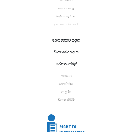
ඉතිහාසය
කල හැකි දෑ
බැලිය හැකි දෑ
ප්‍රදේශයේ සිතියම
මහජනතාව සඳහා
ව්යාපාරය සඳහා
වෙනත් සබැඳි
ආයතන
කොට්ඨාශ
ගැලරිය
බාගත කිරීම්