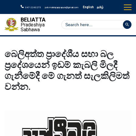
English
தமிழ்
047-2243275
psh.mahirajapiyapura@gmail.com
BELIATTA
Search But
Search
Pradeshiya
for:
Sabhawa
බෙලිඅත්ත ප්‍රාදේශීය සභා බල
ප්‍රදේශයෙන් ඉඩම් කැබලි මිලදී
ගැනීමේදී මේ ගැනත් සැලකිලිමත්
වන්න.