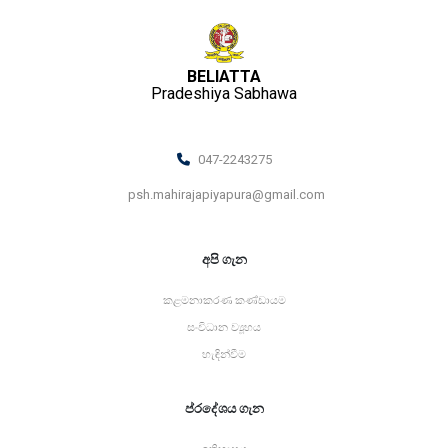
BELIATTA
Pradeshiya Sabhawa
047-2243275
psh.mahirajapiyapura@gmail.com
අපි ගැන
කළමනාකරණ කණ්ඩායම
සංවිධාන ව්‍යූහය
හැඳින්වීම
ප්රදේශය ගැන